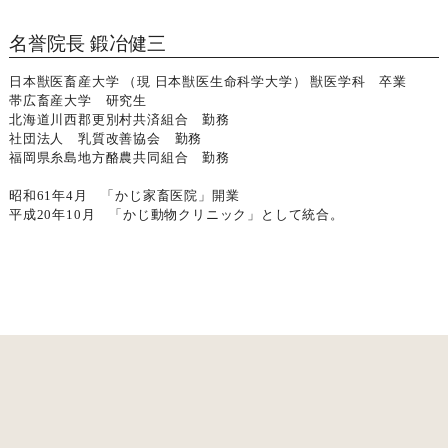
名誉院長 鍛冶健三
日本獣医畜産大学 （現 日本獣医生命科学大学） 獣医学科 卒業
帯広畜産大学 研究生
北海道川西郡更別村共済組合 勤務
社団法人 乳質改善協会 勤務
福岡県糸島地方酪農共同組合 勤務
昭和61年4月 「かじ家畜医院」開業
平成20年10月 「かじ動物クリニック」として統合。